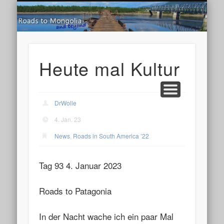
Road
ROADS IN SOUTH AMERICA ’25
ROADS IN SOUTH AMERICA ’22
ROADS IN SOUTH AMERICA ’19
ROADS IN SOUTH AMERICA ’17
ROADS TO MONGOLIA ’12
ROADS TO SIBERIA ’15
ROADS UP NORTH ’16
ROADS IN ASIA ’13
LIVE TRACKING
KURZTRIPS
HOME
NEWS
TIPPS
Heute mal Kultur
DrWolle
4. Jan. 23
News
,
Roads in South America ’22
Tag 93 4. Januar 2023
Roads to Patagonia
In der Nacht wache ich ein paar Mal