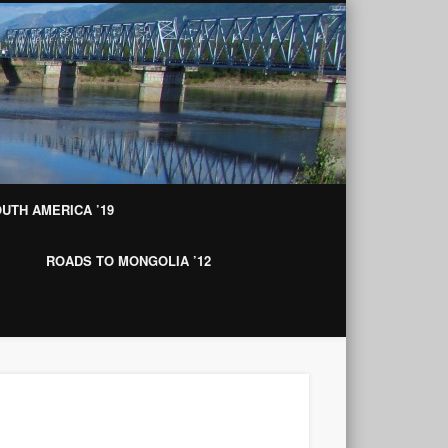
Roads to Mon
UTH AMERICA ’19
ROADS TO MONGOLIA ’12