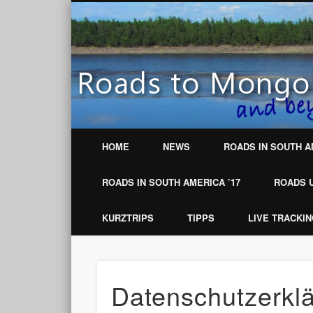
Motobike adventure travelling around the world
HOME
NEWS
ROADS IN SOUTH A
ROADS IN SOUTH AMERICA ’17
ROADS U
KURZTRIPS
TIPPS
LIVE TRACKI
Datenschutzerkl