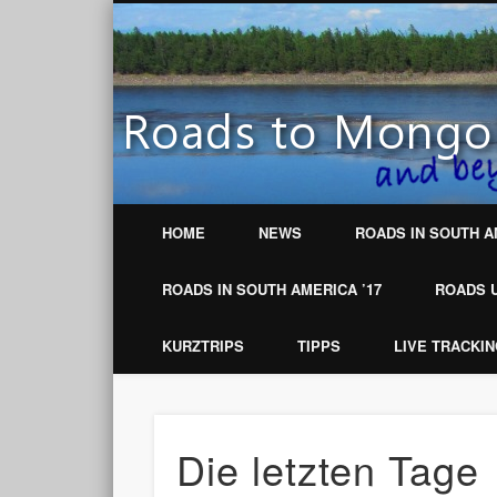
Motobike adventure travelling around the world
HOME
NEWS
ROADS IN SOUTH A
ROADS IN SOUTH AMERICA ’17
ROADS U
KURZTRIPS
TIPPS
LIVE TRACKI
Die letzten Tage