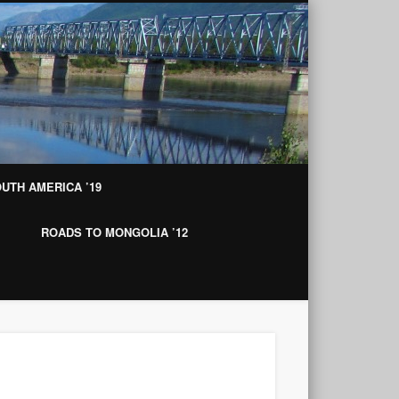
Roads to Mon
UTH AMERICA ’19
ROADS TO MONGOLIA ’12