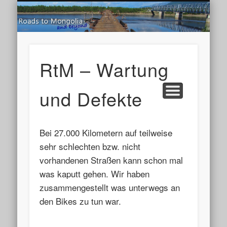
Road
ROADS IN SOUTH AMERICA ’25
ROADS IN SOUTH AMERICA ’22
ROADS IN SOUTH AMERICA ’19
ROADS IN SOUTH AMERICA ’17
ROADS TO MONGOLIA ’12
ROADS TO SIBERIA ’15
ROADS UP NORTH ’16
ROADS IN ASIA ’13
LIVE TRACKING
KURZTRIPS
HOME
NEWS
TIPPS
RtM – Wartung
und Defekte
Bei 27.000 Kilometern auf teilweise
sehr schlechten bzw. nicht
vorhandenen Straßen kann schon mal
was kaputt gehen. Wir haben
zusammengestellt was unterwegs an
den Bikes zu tun war.